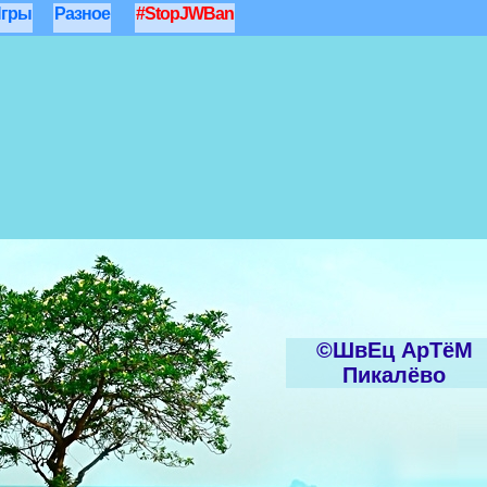
гры
Разное
#StopJWBan
©ШвЕц АрTёМ
Пикалёво