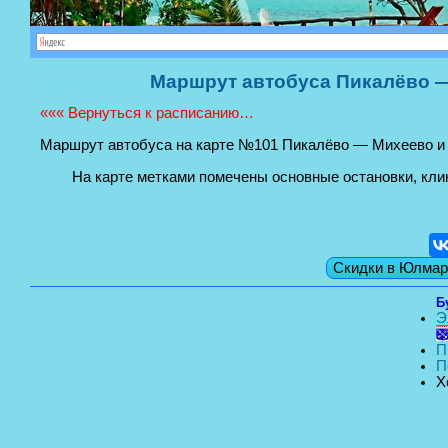
Маршрут автобуса Пикалёво 
««« Вернуться к расписанию…
Маршрут автобуса на карте №101 Пикалёво — Михеево и
На карте метками помечены основные остановки, клик
Скидки в Юлмар
Б
Э
П
П
Х