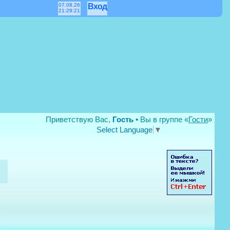
07.08.26
Вход
21:29:21
Приветствую Вас,
Гость
•
Вы в группе
«
Гости
»
Select Language
▼