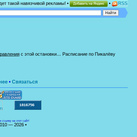
удет такой навязчивой рекламы!
•
•
RSS
равления
с этой остановки… Расписание по Пикалёву
нее
•
Связаться
 и ссылку на этот сайт!
010 — 2026
•