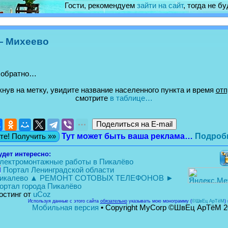
Гости, рекомендуем
зайти на сайт
, тогда не б
— Михеево
 обратно…
нув на метку, увидите название населенного пункта и время
отп
смотрите
в таблице…
Тут может быть ваша реклама…
Подроб
те! Получить »»
удет интересно:
лектромонтажные работы в Пикалёво
Портал Ленинградской области
икалево ▲ РЕМОНТ СОТОВЫХ ТЕЛЕФОНОВ ►
ортал города Пикалёво
остинг от
uCoz
Используя данные с этого сайта
обязательно
указывать мою монограмму (
©ШвЕц АрТёМ
)
Мобильная версия
•
Copyright MyCorp ©ШвЕц АрТёМ 2