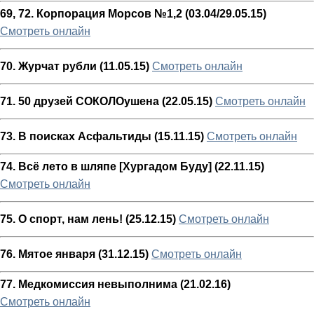
69, 72. Корпорация Морсов №1,2 (03.04/29.05.15)
Смотреть онлайн
70. Журчат рубли (11.05.15)
Смотреть онлайн
71. 50 друзей СОКОЛОушена (22.05.15)
Смотреть онлайн
73. В поисках Асфальтиды (15.11.15)
Смотреть онлайн
74. Всё лето в шляпе [Хургадом Буду] (22.11.15)
Смотреть онлайн
75. О спорт, нам лень! (25.12.15)
Смотреть онлайн
76. Мятое января (31.12.15)
Смотреть онлайн
77. Медкомиссия невыполнима (21.02.16)
Смотреть онлайн