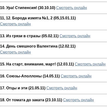
10. Ура! Стипенсия! (30.10.10)
Смотреть онлайн
11, 12. Борода измята №1, 2 (05,15.01.11)
Смотреть онлайн
13. Из грязи в стразы (05.02.11)
Смотреть онлайн
14. День смешного Валентина (12.02.11)
Смотреть онлайн
15. На старт, внимание, март! (12.03.11)
Смотреть онлайн
16. Союзы-Аполлоны (14.05.11)
Смотреть онлайн
17. Отцы и эти (21.05.11)
Смотреть онлайн
18. От томата до заката (23.10.11)
Смотреть онлайн