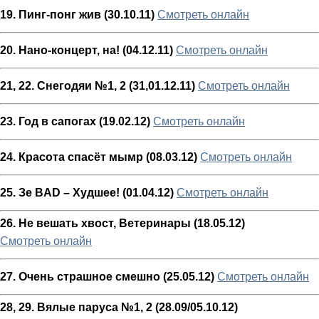
19. Пинг-понг жив (30.10.11)
Смотреть онлайн
20. Нано-концерт, на! (04.12.11)
Смотреть онлайн
21, 22. Снегодяи №1, 2 (31,01.12.11)
Смотреть онлайн
23. Год в сапогах (19.02.12)
Смотреть онлайн
24. Красота спасёт мымр (08.03.12)
Смотреть онлайн
25. Зе BAD – Худшее! (01.04.12)
Смотреть онлайн
26. Не вешать хвост, Ветеринары (18.05.12)
Смотреть онлайн
27. Очень страшное смешно (25.05.12)
Смотреть онлайн
28, 29. Вялые паруса №1, 2 (28.09/05.10.12)