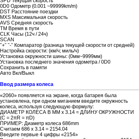
SPD Текущая скорость
0D0 Одометр (0.001 ~99999km/m)
DST Расстояние поездки
MXS Максимальная скорость
AVS Средняя скорость
TM Время в пути
CLK Часы (12ч / 24ч)
SCAN
"+" "-" Компаратор (разница текущей скорости от средней)
Настройка скорости: (км/ч; миль/ч)
Установка окружности шины: (0мм~9999мм)
Установка последнего значения одометра / 0D0
Сохранить в памяти
Авто Вкл/Выкл
Ввод размера колеса
«2060» появляется на экране, когда батарея была
установлена, при одном миганием введите окружность
колеса, используя следующую формулу:
ДИАМЕТР КОЛЕСА В MM x 3.14 = ДЛИНУ ОКРУЖНОСТИ
(C = 2πR = πD)
ПРИМЕР: Диаметр колеса 686mm
Считаем 686 x 3.14 = 2154.04
Введите первые 4 цифры «2154»